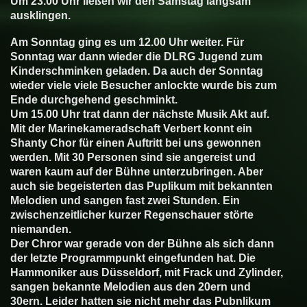
Um 23.00 Uhr ließen wir den Samstag langsam
ausklingen.
Am Sonntag ging es um 12.00 Uhr weiter. Für
Sonntag war dann wieder die DLRG Jugend zum
Kinderschminken geladen. Da auch der Sonntag
wieder viele viele Besucher anlockte wurde bis zum
Ende durchgehend geschminkt.
Um 15.00 Uhr trat dann der nächste Musik Akt auf.
Mit der Marinekameradschaft Verbert konnt ein
Shanty Chor für einen Auftritt bei uns gewonnen
werden. Mit 30 Personen sind sie angereist und
waren kaum auf der Bühne unterzubringen. Aber
auch sie begeisterten das Puplikum mit bekannten
Melodien und sangen fast zwei Stunden. Ein
zwischenzeitlicher kurzer Regenschauer störte
niemanden.
Der Chror war gerade von der Bühne als sich dann
der letzte Programmpunkt eingefunden hat. Die
Hammoniker aus Düsseldorf, mit Frack und Zylinder,
sangen bekannte Melodien aus den 20ern und
30ern. Leider hatten sie nicht mehr das Pubnlikum