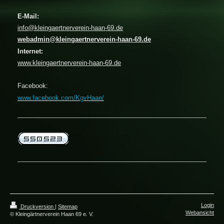
E-Mail:
info@kleingaertnerverein-haan-69.de
webadmin@kleingaertnerverein-haan-69.de
Internet:
www.kleingaertnerverein-haan-69
.de
Facebook:
www.facebook.com/KgvHaan/
Login
Druckversion
|
Sitemap
Webansicht
© Kleingärtnerverein Haan 69 e. V.